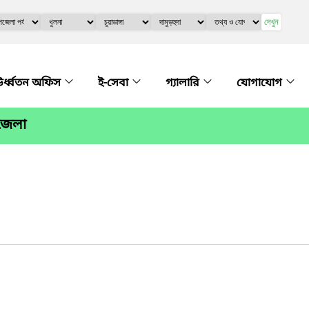
দেখুন
র্ধ্বতন অফিস
ই-সেবা
গ্যালারি
যোগাযোগ
পজেলা