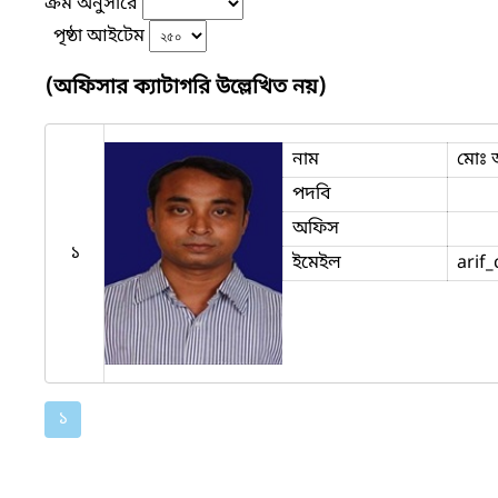
ক্রম অনুসারে
পৃষ্ঠা আইটেম
(অফিসার ক্যাটাগরি উল্লেখিত নয়)
নাম
মোঃ 
পদবি
অফিস
১
ইমেইল
arif
১