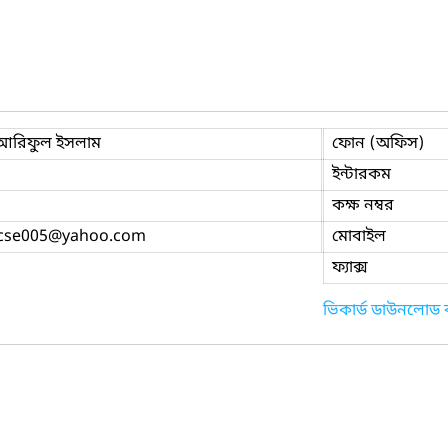
আরিফুল ইসলাম
ফোন (অফিস)
ইন্টারকম
কক্ষ নম্বর
_cse005
@yahoo.com
মোবাইল
ফ্যাক্স
ভিকার্ড ডাউনলোড