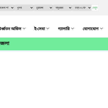
দেখুন
র্ধ্বতন অফিস
ই-সেবা
গ্যালারি
যোগাযোগ
পজেলা