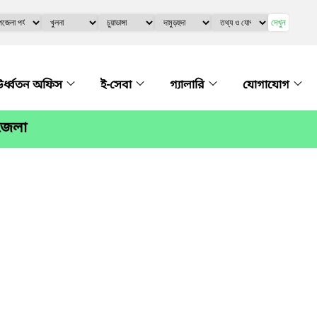
দেখুন
র্ধ্বতন অফিস
ই-সেবা
গ্যালারি
যোগাযোগ
পজেলা