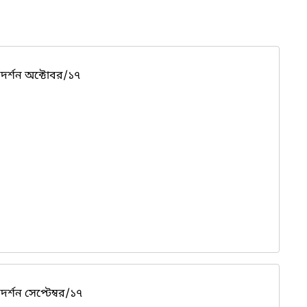
দর্শন অক্টোবর/১৭
র্শন সেপ্টেম্বর/১৭