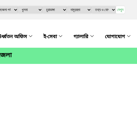
দেখুন
র্ধ্বতন অফিস
ই-সেবা
গ্যালারি
যোগাযোগ
পজেলা